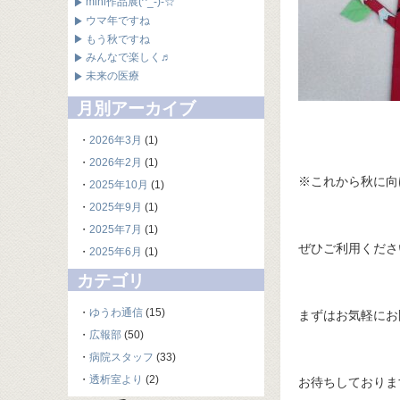
mini作品展(^_-)-☆
ウマ年ですね
もう秋ですね
みんなで楽しく♬
未来の医療
月別アーカイブ
・
2026年3月
(1)
・
2026年2月
(1)
※これから秋に向
・
2025年10月
(1)
・
2025年9月
(1)
・
2025年7月
(1)
ぜひご利用くださ
・
2025年6月
(1)
カテゴリ
・
ゆうわ通信
(15)
まずはお気軽にお
・
広報部
(50)
・
病院スタッフ
(33)
・
透析室より
(2)
お待ちしておりま