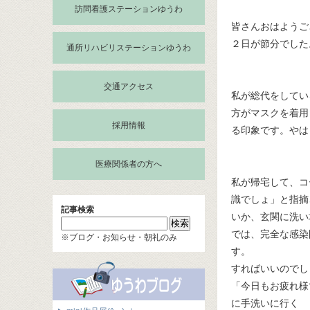
訪問看護ステーションゆうわ
皆さんおはようご
２日が節分でした
通所リハビリステーションゆうわ
交通アクセス
私が総代をしてい
方がマスクを着用
採用情報
る印象です。やは
医療関係者の方へ
私が帰宅して、コ
識でしょ」と指摘
記事検索
いか、玄関に洗い
では、完全な感染
※ブログ・お知らせ・朝礼のみ
す。
すればいいので
「今日もお疲れ様
に手洗いに行く