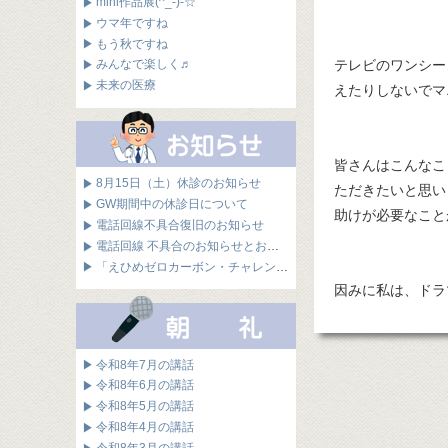
mini作品展(^_-)-☆
ウマ年ですね
もう秋ですね
テレビのワンシー
みんなで楽しく♬
未来の医療
えたりしないでマ
皆さんはこんなこ
8月15日（土）休診のお知らせ
ただきたいと思い
GW期間中の休診日について
助けが必要なこと
電話回線不具合復旧のお知らせ
電話回線 不具合のお知らせとお詫び
「えひめゼロカーボン・チャレンジ企業」に認定されました
因みに私は、ドラ
令和8年7月の講話
令和8年6月の講話
令和8年5月の講話
令和8年4月の講話
令和8年3月の講話